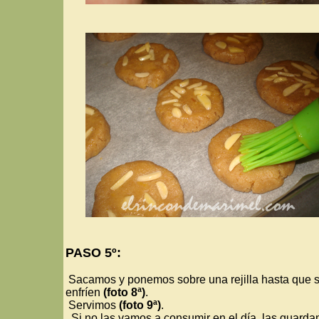
PASO 5º:
Sacamos y ponemos sobre una rejilla hasta que 
enfríen
(foto 8ª)
.
Servimos
(foto 9ª)
.
Si no las vamos a consumir en el día, las guard